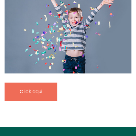
Click aqui